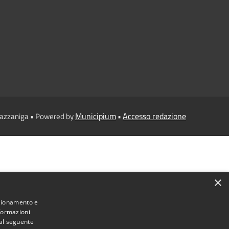
Municipium
Accesso redazione
Gazzaniga • Powered by
•
×
nzionamento e
nformazioni
 al seguente